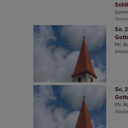
Schl
Somme
Trom
So, 2
Gott
Pfr. 
Alesh
So, 2
Gott
Pfr. 
Alesh