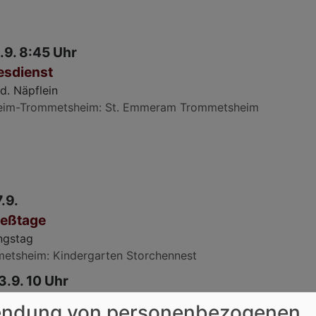
.9. 8:45 Uhr
esdienst
d. Näpflein
eim-Trommetsheim
St. Emmeram Trommetsheim
.9.
ießtage
ngstag
metsheim
Kindergarten Storchennest
3.9. 10 Uhr
esdienst
ndung von personenbezogenen