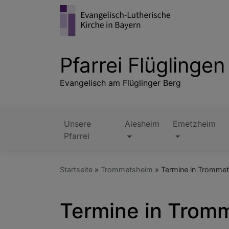
Direkt
zum
Inhalt
Pfarrei Flüglingen
Evangelisch am Flüglinger Berg
Unsere
Alesheim
Emetzheim
Hauptnavigation
Pfarrei
Startseite
Trommetsheim
Termine in Tromme
Termine in Trom