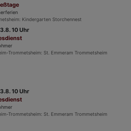
ießtage
rferien
metsheim
Kindergarten Storchennest
3.8. 10 Uhr
esdienst
Rohmer
eim-Trommetsheim
St. Emmeram Trommetsheim
3.8. 10 Uhr
esdienst
Rohmer
eim-Trommetsheim
St. Emmeram Trommetsheim