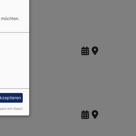
n möchten.
akzeptieren
siert mit Klaro!