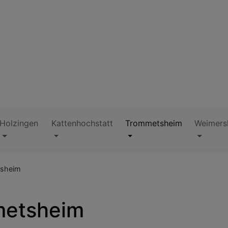
Holzingen
Kattenhochstatt
Trommetsheim
Weimers
tsheim
metsheim