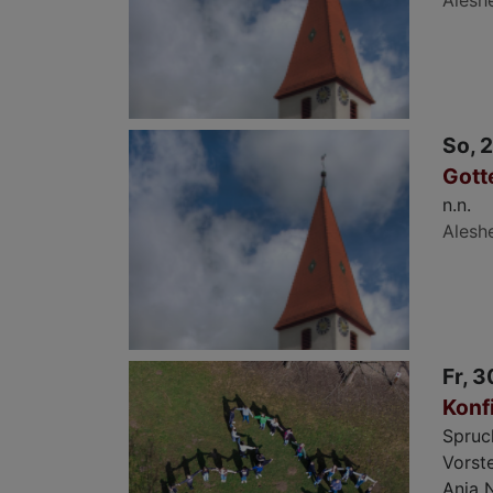
So, 2
Gott
n.n.
Alesh
Fr, 3
Konf
Spruc
Vorst
Anja N