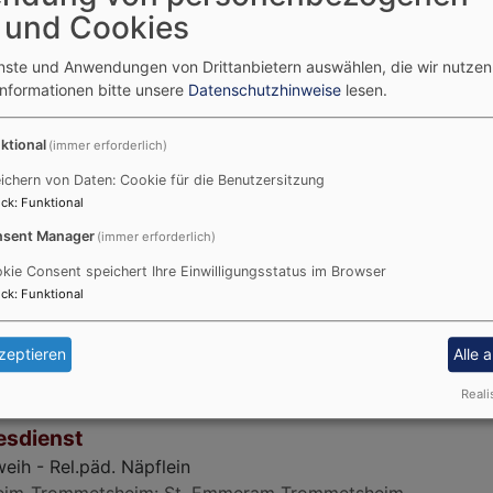
rne Konfirmation - Alesheim und Trommetsheim
 und Cookies
eim-Trommetsheim
St. Emmeram Trommetsheim
enste und Anwendungen von Drittanbietern auswählen, die wir nutze
Informationen bitte unsere
Datenschutzhinweise
lesen.
ktional
(immer erforderlich)
7.9. 10 Uhr
ichern von Daten: Cookie für die Benutzersitzung
esdienst
ck
:
Funktional
ank - Rel.päd. Näpflein
sent Manager
(immer erforderlich)
eim-Trommetsheim
St. Emmeram Trommetsheim
kie Consent speichert Ihre Einwilligungsstatus im Browser
ck
:
Funktional
zeptieren
Alle 
Reali
1.10. 10 Uhr
esdienst
eih - Rel.päd. Näpflein
eim-Trommetsheim
St. Emmeram Trommetsheim