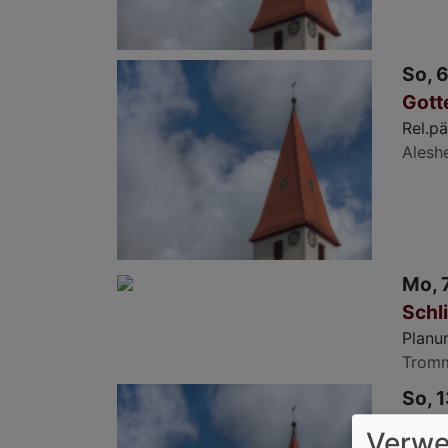
So, 6
Gott
Rel.pä
Alesh
Mo, 7
Schl
Planu
Trom
So, 1
Gott
Verwe