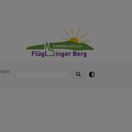
heim
Suche