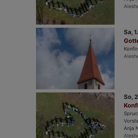
Alesh
Sa, 1
Gott
Konfi
Alesh
So, 2
Konf
Spruc
Vorst
Anja N
Alesh