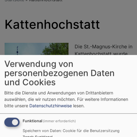
Kattenhochstatt
Die St.-Magnus-Kirche in
Kattenhochstatt wurde
1875 im Stil der
Verwendung von
Neugotik erbaut. Von
personenbezogenen Daten
der Vorgängerkirche
und Cookies
stammt noch das
Unterschoss des
Bitte die Dienste und Anwendungen von Drittanbietern
Turmes. Dort ist heute
auswählen, die wir nutzen möchten.
Für weitere Informationen
der Altarraum. Dieser
bitte unsere
Datenschutzhinweise
lesen.
wird seit der
Renovierung im Jahr
Funktional
(immer erforderlich)
1993 von einem Kruzifix
Speichern von Daten: Cookie für die Benutzersitzung
in traditionellem Stil
Zweck
:
Funktional