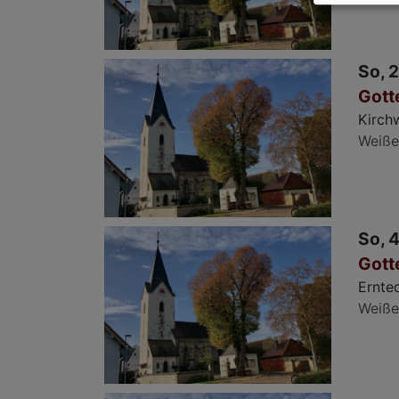
So, 2
Gott
Kirch
Weiße
So, 4
Gott
Ernte
Weiße