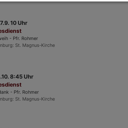
7.9. 10 Uhr
esdienst
weih - Pfr. Rohmer
nburg
St. Magnus-Kirche
.10. 8:45 Uhr
esdienst
dank - Pfr. Rohmer
nburg
St. Magnus-Kirche