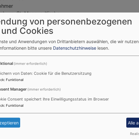
Rohmer
nburg
St. Magnus-Kirche
ndung von personenbezogenen
 und Cookies
enste und Anwendungen von Drittanbietern auswählen, die wir nutze
0.8. 10 Uhr
Informationen bitte unsere
Datenschutzhinweise
lesen.
esdienst
 Knöll
ktional
(immer erforderlich)
nburg
St. Magnus-Kirche
ichern von Daten: Cookie für die Benutzersitzung
ck
:
Funktional
sent Manager
(immer erforderlich)
kie Consent speichert Ihre Einwilligungsstatus im Browser
3.9. 8:45 Uhr
ck
:
Funktional
esdienst
Rohmer
zeptieren
Alle 
nburg
St. Magnus-Kirche
Reali