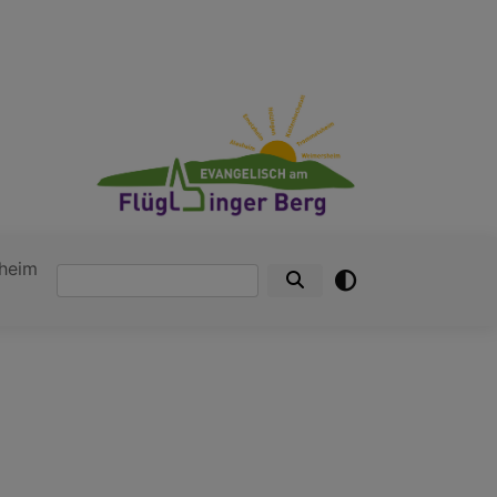
heim
Suche