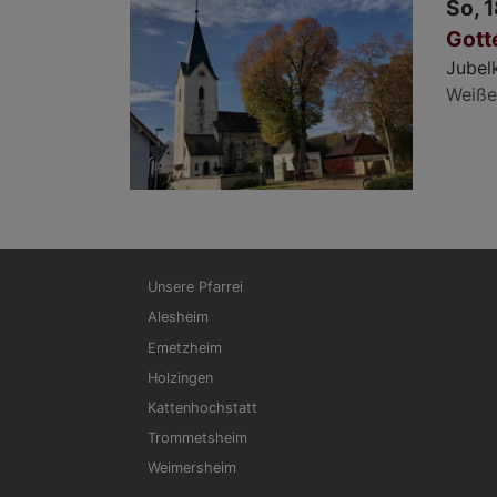
So, 1
Gott
Jubelk
Weiße
Hauptnavigation
Unsere Pfarrei
Alesheim
Emetzheim
Holzingen
Kattenhochstatt
Trommetsheim
Weimersheim