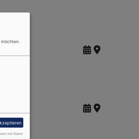
n möchten.
akzeptieren
siert mit Klaro!